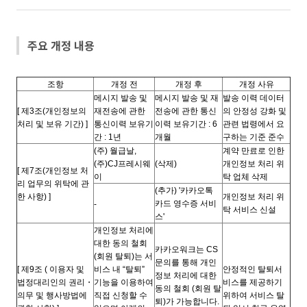
주요 개정 내용
조항
개정 전
개정 후
개정 사유
메시지 발송 및
메시지 발송 및 재
발송 이력 데이터
[
제3조(개인정보의
재전송에 관한
전송에 관한 통신
의 안정성 강화 및
처리 및 보유 기간) ]
통신이력 보유기
이력 보유기간 : 6
관련 법령에서 요
간 : 1년
개월
구하는 기준 준수
(
주) 월급날,
계약 만료로 인한
(
주)CJ프레시웨
(
삭제)
개인정보 처리 위
[
제7조(개인정보 처
이
탁 업체 삭제
리 업무의 위탁에 관
(
추가) '카카오톡
한 사항) ]
개인정보 처리 위
카드 영수증 서비
-
탁 서비스 신설
스'
개인정보 처리에
대한 동의 철회
카카오워크는 CS
(회원 탈퇴)는 서
문의를 통해 개인
[
제9조 ( 이용자 및
비스 내 “탈퇴”
안정적인 탈퇴서
정보 처리에 대한
법정대리인의 권리
・
기능을 이용하여
비스를 제공하기
동의 철회 (회원 탈
의무 및 행사방법에
직접 신청할 수
위하여 서비스 탈
퇴)가 가능합니다.