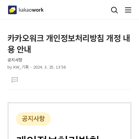
상
본
카카오워크 개인정보처리방침 개정 내
문
세
용 안내
제
컨
목
공지사항
텐
by
KW_기획
2024. 3. 25. 13:56
츠
본
댓
문
글
달
기