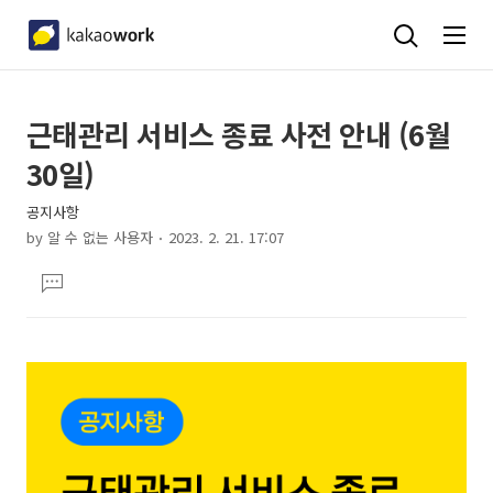
상
본
근태관리 서비스 종료 사전 안내 (6월
문
세
30일)
제
컨
목
공지사항
텐
by
알 수 없는 사용자
2023. 2. 21. 17:07
츠
본
댓
문
글
달
기