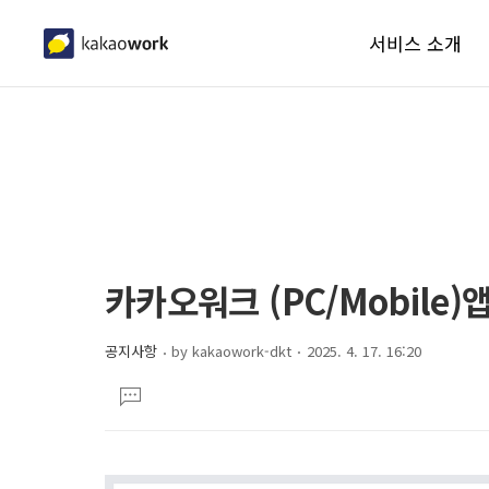
서비스 소개
워크메신저
워크솔루션
보안
체험하기
상
본
카카오워크 (PC/Mobile
도움말
문
세
제
컨
공지사항
by
kakaowork-dkt
2025. 4. 17. 16:20
목
본
텐
댓
문
츠
글
달
기