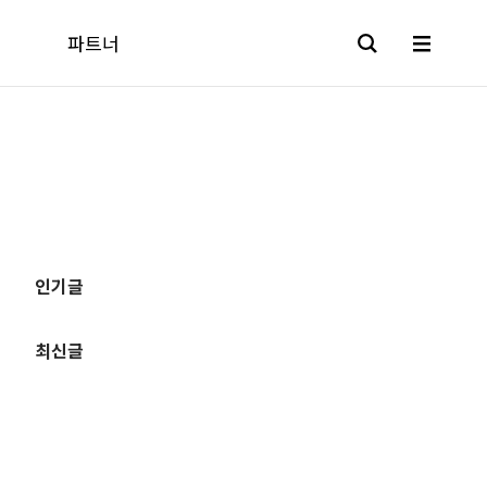
파트너
파트너 소개
추
인기글
가이드
가
정
최신글
보