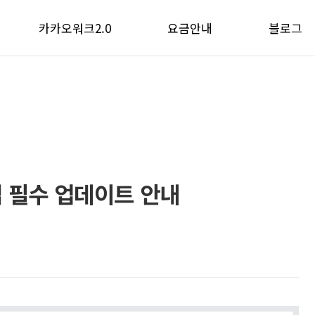
카카오워크2.0
요금안내
블로그
카카오워크2.0
워크메신저
공지사항
카카오워크AI
워크솔루션
사용팁
활용 사례
이벤트
)앱 필수 업데이트 안내
관리자 