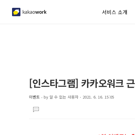
서비스 소개
워크메신저
워크솔루션
보안
체험하기
상
본
[인스타그램] 카카오워크 
도움말
문
세
제
컨
이벤트
by
알 수 없는 사용자
2021. 6. 16. 15:05
목
본
텐
댓
문
츠
글
달
기