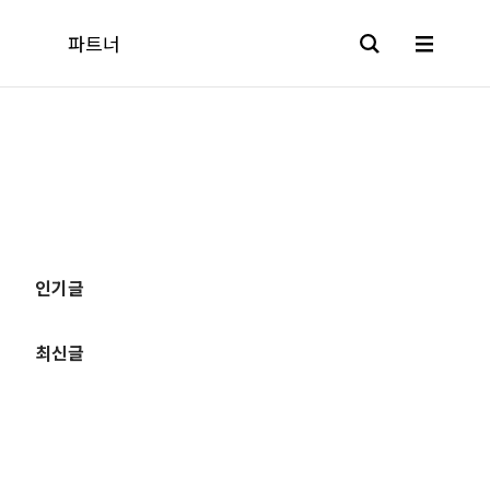
파트너
파트너 소개
추
인기글
가이드
가
정
최신글
보