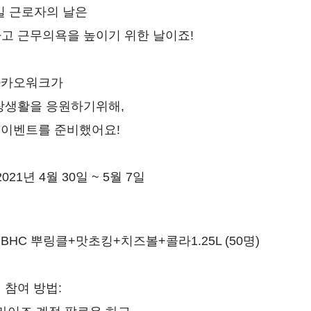
1일 근로자의 날은
고 근무의욕을 높이기 위한 날이죠!
카카오워크가
장생활을 응원하기위해,
 이벤트를 준비했어요!
021년 4월 30일 ~ 5월 7일
 BHC 뿌링클+맛초킹+치즈볼+콜라1.25L (50명)
 참여 방법: