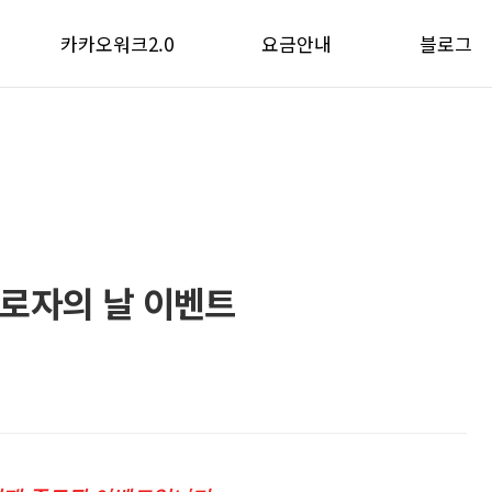
카카오워크2.0
요금안내
블로그
카카오워크2.0
워크메신저
공지사항
카카오워크AI
워크솔루션
사용팁
활용 사례
이벤트
근로자의 날 이벤트
관리자 