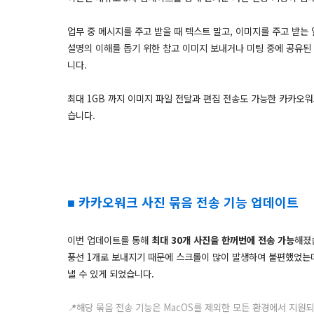
업무 중 메시지를 주고 받을 때 텍스트 말고, 이미지를 주고 받는 
설명의 이해를 돕기 위한 참고 이미지 보내거나 미팅 중에 공유된 
니다.
최대 1GB 까지 이미지 파일 전달과 편집 전송도 가능한 카카
습니다.
카카오워크 사진 묶음 전송 기능 업데이트
■
이번 업데이트를 통해
최대 30개 사진을 한꺼번에 전송 가능
해졌
풍선 1개로 보내지기 때문에 스크롤이 많이 발생하여 불편했었는
낼 수 있게 되었습니다.
📍해당 묶음 전송 기능은 MacOS를 제외한 모든 환경에서 지원되