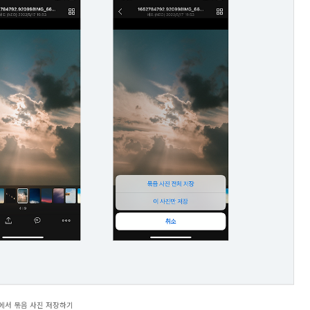
에서 묶음 사진 저장하기