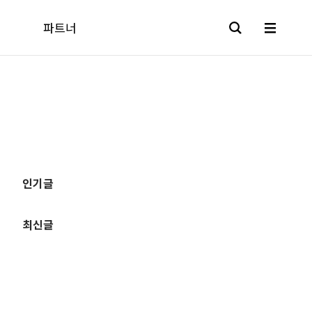
파트너
파트너 소개
추
인기글
가이드
가
정
최신글
보