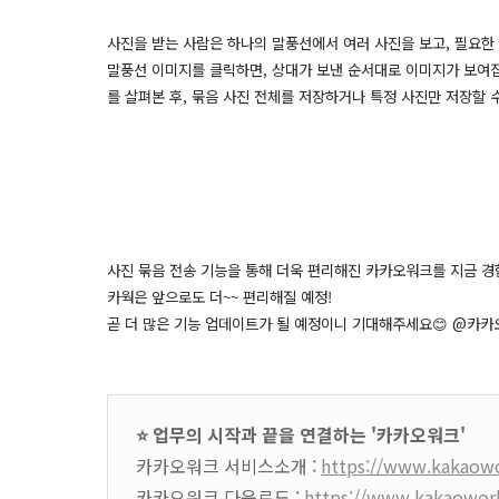
사진을 받는 사람은 하나의 말풍선에서 여러 사진을 보고, 필요한
말풍선 이미지를 클릭하면, 상대가 보낸 순서대로 이미지가 보여
를 살펴본 후, 묶음 사진 전체를 저장하거나 특정 사진만 저장할 
사진 묶음 전송 기능을 통해 더욱 편리해진 카카오워크를 지금 경
카웍은 앞으로도 더~~ 편리해질 예정!
곧 더 많은 기능 업데이트가 될 예정이니 기대해주세요😊 @카카
⭐️ 업무의 시작과 끝을 연결하는 '카카오워크'
카카오워크 서비스소개 :
https://www.kakaow
카카오워크 다운로드 :
https://www.kakaowo