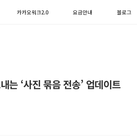
카카오워크2.0
요금안내
블로그
카카오워크2.0
워크메신저
공지사항
카카오워크AI
워크솔루션
사용팁
활용 사례
이벤트
내는 ‘사진 묶음 전송’ 업데이트
관리자 