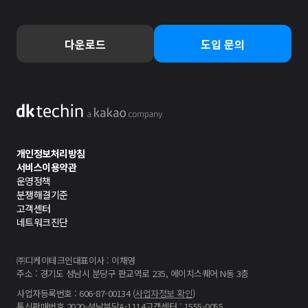
다운로드
도입 문의
개인정보처리방침
서비스이용약관
운영정책
분쟁해결기준
고객센터
네트워크진단
㈜디케이테크인
대표이사 : 이채영
주소 : 경기도 성남시 분당구 판교역로 235, 에이치스퀘어 N동 3층
사업자등록번호 : 606-87-00134 (
사업자정보 확인
)
통신판매번호 2020-성남분당A-1114
고객센터 : 1555-0055