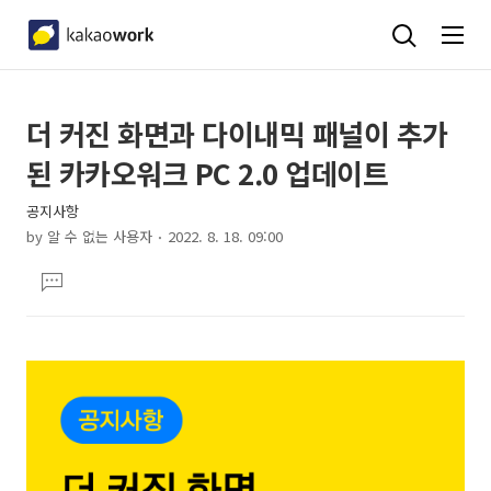
상
본
더 커진 화면과 다이내믹 패널이 추가
문
세
된 카카오워크 PC 2.0 업데이트
제
컨
목
공지사항
텐
by
알 수 없는 사용자
2022. 8. 18. 09:00
츠
본
댓
문
글
달
기